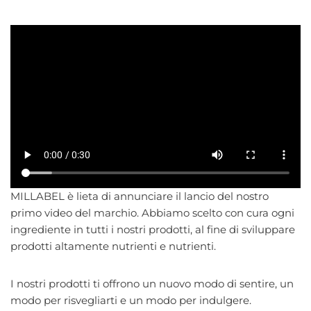
MILLABEL è lieta di annunciare il lancio del nostro
primo video del marchio. Abbiamo scelto con cura ogni
ingrediente in tutti i nostri prodotti, al fine di sviluppare
prodotti altamente nutrienti e nutrienti.
I nostri prodotti ti offrono un nuovo modo di sentire, un
modo per risvegliarti e un modo per indulgere.