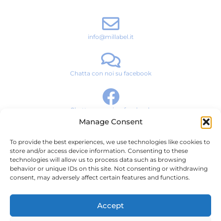
info@millabel.it
Chatta con noi su facebook
Chatta con noi su facebook
Manage Consent
To provide the best experiences, we use technologies like cookies to
Storia del Marchio
store and/or access device information. Consenting to these
technologies will allow us to process data such as browsing
Prodotti
behavior or unique IDs on this site. Not consenting or withdrawing
consent, may adversely affect certain features and functions.
News & Media
Contatti
Accept