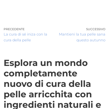
0
Vai
al
contenuto
PRECEDENTE
SUCCESSIVO
La cura di sé iniza con la
Mantieni la tua pelle sana
cura della pelle
questo autunno
Esplora un mondo
completamente
nuovo di cura della
pelle arricchita con
ingredienti naturali e